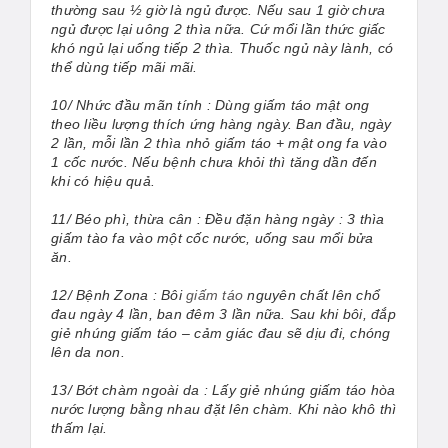
thường sau ½ giờ là ngủ được. Nếu sau 1 giờ chưa
ngủ được lại uông 2 thìa nữa. Cứ mổi lần thức giấc
khó ngủ lại uống tiếp 2 thìa. Thuốc ngủ này lành, có
thể dùng tiếp mãi mãi.
10/ Nhức đầu mãn tính : Dùng giấm táo mật ong
theo liều lượng thích ứng hàng ngày. Ban đầu, ngày
2 lần, mỗi lần 2 thìa nhỏ giấm táo + mật ong fa vào
1 cốc nước. Nếu bệnh chưa khỏi thì tăng dần đến
khi có hiệu quả.
11/ Béo phì, thừa cân : Đều đặn hàng ngày : 3 thìa
giấm tào fa vào một cốc nước, uống sau mổi bửa
ăn.
12/ Bệnh Zona : Bôi
giấm táo
nguyên chất lên chổ
đau ngày 4 lần, ban đêm 3 lần nữa. Sau khi bôi, đắp
giẻ nhúng giấm táo – cảm giác đau sẽ dịu đi, chóng
lên da non.
13/ Bớt chàm ngoài da : Lấy giẻ nhúng giấm táo hòa
nước lượng bằng nhau đặt lên chàm. Khi nào khô thì
thấm lại.