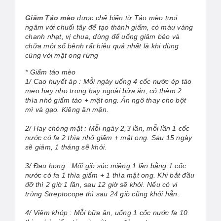
Giấm Táo mèo
được chế biến từ Táo mèo tươi
ngâm với chuối tây để tạo thành giấm, có màu vàng
chanh nhạt, vị chua, dùng để uống giảm béo và
chữa một số bệnh rất hiệu quả nhất là khi dùng
cùng với mật ong rừng
*
Giấm táo mèo
1/ Cao huyết áp : Mỗi ngày uống 4 cốc nước ép táo
meo hay nho trong hay ngoài bửa ăn, có thêm 2
thìa nhỏ giấm táo + mật ong. Ăn ngô thay cho bột
mì và gạo. Kiêng ăn mặn.
2/ Hay chóng mặt : Mỗi ngày 2,3 lần, mỗi lần 1 cốc
nước có fa 2 thìa nhỏ giấm + mật ong. Sau 15 ngày
sẽ giảm, 1 tháng sẽ khỏi.
3/ Đau họng : Mổi giờ súc miệng 1 lần bằng 1 cốc
nước có fa 1 thìa giấm + 1 thìa mật ong. Khi bắt đầu
đỡ thì 2 giờ 1 lần, sau 12 giờ sẽ khỏi. Nếu có vi
trùng Streptocope thì sau 24 giờ cũng khỏi hẵn.
4/ Viêm khớp : Mỗi bữa ăn, uống 1 cốc nước fa 10