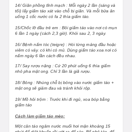
14/ Giãn phồng tĩnh mạch : Mỗi ngày 2 lần (sáng và
tối) lấy giấm táo xát vào chỗ bị giãn. Và mỗi bửa ăn
uống 1 cốc nước có fa 2 thìa giấm táo.
15/Chốc lỡ đầu trẻ em : Bôi giấm táo vào nơi có mụn
6 lần 1 ngày (cách 2,3 giờ). Khỏi sau 2, 3 ngày.
16/ Bệnh nấm tóc (teigre) : Hói từng mảng đầu hoặc
viêm có vảy. có khi có mủ. Dùng giấm táo xoa nơi có
nấm ngày 6 lần cách đều nhau.
17/ Say rượu nặng : Cứ 20 phút uống 6 thìa giấm
nhỏ pha mật ong. Chỉ 3 lần là giã rượu.
18/ Bỏng : Nhúng chỗ bị bỏng vào nước giấm táo +
mật ong sẽ giảm đau và tránh khỏi rộp.
19/ Mồ hôi trộm : Trước khi đi ngủ, xoa bóp bằng
giấm táo
Cách làm giấm táo mèo:
Một cân táo ngâm nước muối hơi mặn khoảng 15
phút để diệt khuẩn rồi vớt ra để ráo. Bổ nhỏ táo, để