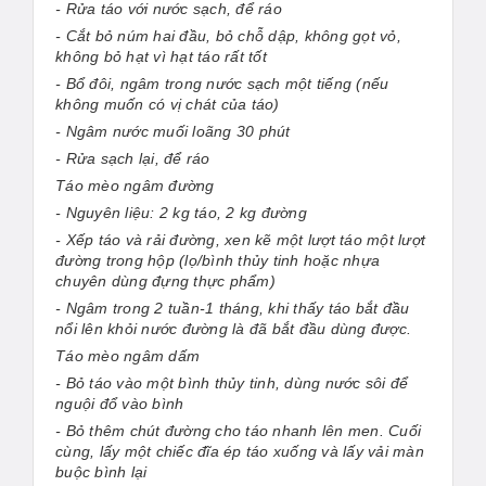
- Rửa táo với nước sạch, để ráo
- Cắt bỏ núm hai đầu, bỏ chỗ dập, không gọt vỏ,
không bỏ hạt vì hạt táo rất tốt
- Bổ đôi, ngâm trong nước sạch một tiếng (nếu
không muốn có vị chát của táo)
- Ngâm nước muối loãng 30 phút
- Rửa sạch lại, để ráo
Táo mèo ngâm đường
- Nguyên liệu: 2 kg táo, 2 kg đường
- Xếp táo và rải đường, xen kẽ một lượt táo một lượt
đường trong hộp (lọ/bình thủy tinh hoặc nhựa
chuyên dùng đựng thực phẩm)
- Ngâm trong 2 tuần-1 tháng, khi thấy táo bắt đầu
nổi lên khỏi nước đường là đã bắt đầu dùng được.
Táo mèo ngâm dấm
- Bỏ táo vào một bình thủy tinh, dùng nước sôi để
nguội đổ vào bình
- Bỏ thêm chút đường cho táo nhanh lên men. Cuối
cùng, lấy một chiếc đĩa ép táo xuống và lấy vải màn
buộc bình lại