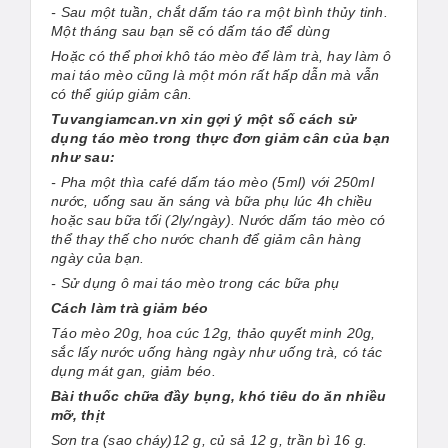
- Sau một tuần, chắt dấm táo ra một bình thủy tinh.
Một tháng sau bạn sẽ có dấm táo để dùng
Hoặc có thể phơi khô táo mèo để làm trà, hay làm ô
mai táo mèo cũng là một món rất hấp dẫn mà vẫn
có thể giúp giảm cân.
Tuvangiamcan.vn xin gợi ý một số cách sử
dụng táo mèo trong thực đơn giảm cân của bạn
như sau:
- Pha một thìa café dấm táo mèo (5ml) với 250ml
nước, uống sau ăn sáng và bữa phụ lúc 4h chiều
hoặc sau bữa tối (2ly/ngày). Nước dấm táo mèo có
thể thay thế cho nước chanh để giảm cân hàng
ngày của bạn.
- Sử dụng ô mai táo mèo trong các bữa phụ
Cách làm trà giảm béo
Táo mèo 20g, hoa cúc 12g, thảo quyết minh 20g,
sắc lấy nước uống hàng ngày như uống trà, có tác
dụng mát gan, giảm béo.
Bài thuốc chữa đầy bụng, khó tiêu do ăn nhiều
mỡ, thịt
Sơn tra (sao cháy)12 g, củ sả 12 g, trần bì 16 g.