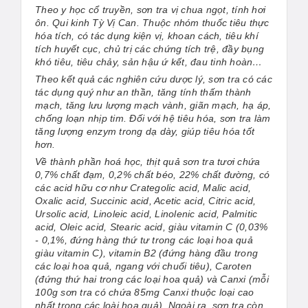
Theo y học cổ truyền, sơn tra vị chua ngọt, tính hơi
ôn. Qui kinh Tỳ Vị Can. Thuộc nhóm thuốc tiêu thực
hóa tích, có tác dụng kiện vị, khoan cách, tiêu khí
tích huyết cục, chủ trị các chứng tích trệ, đầy bụng
khó tiêu, tiêu chảy, sản hậu ứ kết, đau tinh hoàn…
Theo kết quả các nghiên cứu dược lý, sơn tra có các
tác dụng quý như an thần, tăng tính thấm thành
mạch, tăng lưu lượng mạch vành, giãn mạch, hạ áp,
chống loạn nhịp tim. Đối với hệ tiêu hóa, sơn tra làm
tăng lượng enzym trong dạ dày, giúp tiêu hóa tốt
hơn.
Về thành phần hoá học, thịt quả sơn tra tươi chứa
0,7% chất đạm, 0,2% chất béo, 22% chất đường, có
các acid hữu cơ như Crategolic acid, Malic acid,
Oxalic acid, Succinic acid, Acetic acid, Citric acid,
Ursolic acid, Linoleic acid, Linolenic acid, Palmitic
acid, Oleic acid, Stearic acid, giàu vitamin C (0,03%
- 0,1%, đứng hàng thứ tư trong các loại hoa quả
giàu vitamin C), vitamin B2 (đứng hàng đầu trong
các loại hoa quả, ngang với chuối tiêu), Caroten
(đứng thứ hai trong các loại hoa quả) và Canxi (mỗi
100g sơn tra có chứa 85mg Canxi thuộc loại cao
nhất trong các loài hoa quả). Ngoài ra, sơn tra còn