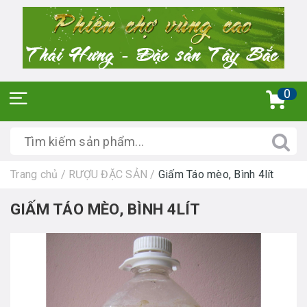
0
Trang chủ
/
RƯỢU ĐẶC SẢN
/
Giấm Táo mèo, Bình 4lít
GIẤM TÁO MÈO, BÌNH 4LÍT