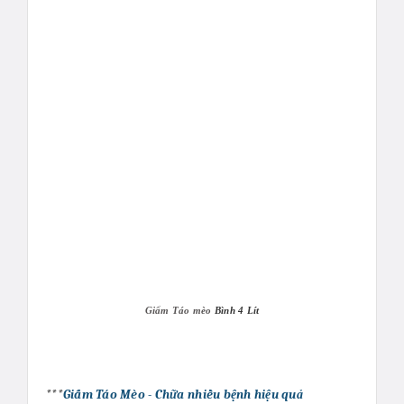
Giấm Táo mèo
Bình 4 Lít
***
Giấm Táo Mèo - Chữa nhiều bệnh hiệu quả