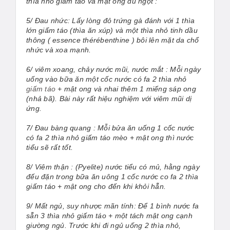
thìa nhỏ giấm táo và mật ong đủ ngọt :
5/ Đau nhức: Lấy lòng đỏ trứng gà đánh với 1 thìa
lớn giấm táo (thìa ăn xúp) và một thìa nhỏ tinh dầu
thông ( essence thérébenthine ) bôi lên mặt da chổ
nhức và xoa mạnh.
6/ viêm xoang, chảy nước mũi, nước mắt : Mỗi ngày
uống vào bữa ăn một cốc nước có fa 2 thìa nhỏ
giấm táo
+ mật ong và nhai thêm 1 miếng sáp ong
(nhả bã). Bài này rất hiệu nghiệm với viêm mũi dị
ứng.
7/ Đau bàng quang : Mỗi bửa ăn uống 1 cốc nước
có fa 2 thìa nhỏ
giấm táo mèo
+ mật ong thì nước
tiểu sẽ rất tốt.
8/ Viêm thận : (Pyelite) nước tiểu có mủ, hằng ngày
đếu đặn trong bữa ăn uông 1 cốc nước co fa 2 thìa
giấm táo + mật ong cho đến khi khỏi hẵn.
9/ Mất ngủ, suy nhược mãn tính: Để 1 bình nước fa
sẵn 3 thìa nhỏ giấm táo + một tách mật ong cạnh
giường ngủ. Trước khi đi ngủ uống 2 thìa nhỏ,