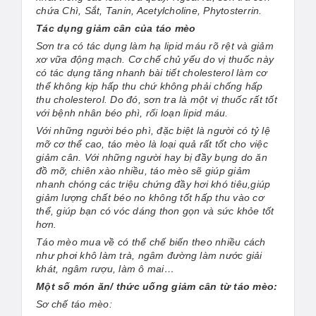
chứa Chì, Sắt, Tanin, Acetylcholine, Phytosterrin.
Tác dụng giảm cân của táo mèo
Sơn tra có tác dụng làm hạ lipid máu rõ rệt và giảm
xơ vữa động mạch. Cơ chế chủ yếu do vị thuốc này
có tác dụng tăng nhanh bài tiết cholesterol làm cơ
thể không kịp hấp thu chứ không phải chống hấp
thu cholesterol. Do đó, sơn tra là một vị thuốc rất tốt
với bệnh nhân béo phì, rối loạn lipid máu.
Với những người béo phì, đặc biệt là người có tỷ lệ
mỡ cơ thể cao, táo mèo là loại quả rất tốt cho việc
giảm cân. Với những người hay bị đầy bụng do ăn
đồ mỡ, chiên xào nhiều, táo mèo sẽ giúp giảm
nhanh chóng các triệu chứng đầy hơi khó tiêu,giúp
giảm lượng chất béo no không tốt hấp thu vào cơ
thể, giúp bạn có vóc dáng thon gọn và sức khỏe tốt
hơn.
Táo mèo mua về có thể chế biến theo nhiều cách
như phơi khô làm trà, ngâm đường làm nước giải
khát, ngâm rượu, làm ô mai…
Một số món ăn/ thức uống giảm cân từ táo mèo:
Sơ chế táo mèo: