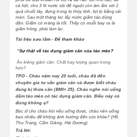
cả hột, cho 3 lít nước sôi để nguội còn âm ấm với 2
quả chuối tây, đựng trong lọ thủy tinh, bịt lọ bằng vải
màn. Sau một tháng lọc lấy nước giấm táo dùng
dần. Giấm có màng là tốt. Thấy có muỗi bay ra là
giấm hỏng, phải làm lại.
Tài liệu sưu tầm - Để tham khảo
Sự thật về tác dụng giảm cân của táo mèo?
*
Ăn kiêng giảm cân: Chất hay lượng quan trọng
hơn?
TPO - Cháu năm nay 20 tuổi, cháu đã đến
chuyên gia tư vấn giảm cân và được biết cháu
đang bị thừa cân (BMI= 25). Cháu nghe nói uống
dấm táo mèo có tác dụng giảm cân. Điều này có
đúng không ạ?
Bác sĩ cho cháu hỏi nếu uống được, cháu nên uống
bao nhiêu để không ảnh hưởng đến sức khỏe? (Hồ
Thu Trang, Cẩm Giàng, Hải Dương).
Trả lời: