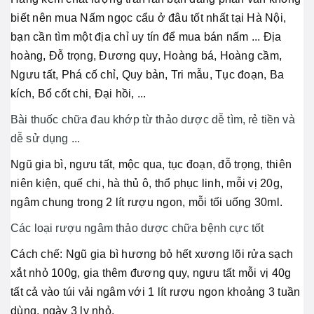
biết nên mua Nấm ngọc cẩu ở đâu tốt nhất tại Hà Nội,
bạn cần tìm một địa chỉ uy tín để mua bán nấm ... Địa
hoàng, Đỗ trọng, Đương quy, Hoàng bá, Hoàng cầm,
Ngưu tất, Phá cố chỉ, Quy bản, Tri mẫu, Tục đoạn, Ba
kích, Bổ cốt chi, Đại hồi, ...
Bài thuốc chữa đau khớp từ thảo dược dễ tìm, rẻ tiền và
dễ sử dụng ...
Ngũ gia bì, ngưu tất, mộc qua, tục đoạn, đỗ trọng, thiên
niên kiện, quế chi, hà thủ ô, thổ phục linh, mỗi vị 20g,
ngâm chung trong 2 lít rượu ngon, mỗi tối uống 30ml.
Các loại rượu ngâm thảo dược chữa bệnh cực tốt
Cách chế: Ngũ gia bì hương bỏ hết xương lõi rửa sạch
xắt nhỏ 100g, gia thêm đương quy, ngưu tất mỗi vị 40g
tất cả vào túi vải ngâm với 1 lít rượu ngon khoảng 3 tuần
dùng, ngày 3 ly nhỏ.