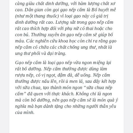
càng giàu chất dinh dưỡng, với hàm lượng chất xơ
cao. Dân gian còn gọi gạo nếp cẩm là Bổ huyết mễ
(như một thang thuốc) vì loại gạo này có giá trị
dinh dưỡng rất cao. Lượng sắt trong gạo nếp cẩm
rất cao thích hợp đối với phụ nữ có thai hoặc cho
con bú. Thường xuyên ăn gạo nếp cẩm sẽ giúp bổ
máu. Các nghiên cứu khoa học còn chỉ ra rằng gạo
nếp cẩm có chứa các chất chống ung thư, nhất là
ung thư phổi và đại tràng.
Gạo nếp cẩm là loại gạo nếp vừa ngon miệng lại
rất bổ dưỡng. Nếp cẩm thường được dùng làm
rượu nếp, có vị ngọt, đậm đà, dễ uống. Nếp cẩm
thường được nấu lên, rồi ủ men lá, sau đấy kết hợp
với sữa chua, tạo thành món ngon “sữa chua nếp
cẩm” đã quen với thực khách. Không chỉ là ngon
mà còn bổ dưỡng, nên gạo nếp cẩm sẽ là món quà ý
nghĩa mà bạn dành tặng cho những người thân yêu
của mình.