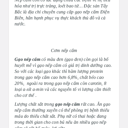
hóa như trị trực tràng, loét bao tử… Đặc sản Tây
Bắc là địa chỉ chuyên cung cấp gạo nếp cẩm Điện
Biên, hân hạnh phục vụ thực khách thủ đô và cả
nước.
Cơm nếp cẩm
Gạo nếp cẩm
có màu đen (gạo đen) còn gọi là bổ
huyết mễ vì gạo nếp cẩm có giá trị dinh dưỡng cao.
So với các loại gạo khác thì hàm lượng protein
trong gạo nếp cẩm cao hơn 6,8%, chất béo cao
20%, ngoài ra trong gạo nếp cẩm còn carotin, 8
loại a-xít a-min và các nguyên tố vi lượng cần thiết
cho cơ thể .
Lượng chất sắt trong
gạo nếp cẩm
rất cao. Ăn gạo
nếp cẩm thường xuyên có thể phòng trị bệnh thiếu
máu do thiếu chất sắt. Phụ nữ có thai hoặc đang
trong thời gian cho con bú nếu ăn nhiều gạo nếp