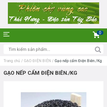
0
Trang chủ
/
GẠO ĐIỆN BIÊN
/
Gạo nếp cẩm Điện Biên./Kg
GẠO NẾP CẨM ĐIỆN BIÊN./KG