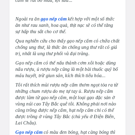
cẩm sẽ rất bổ máu, lợi sữa...
Ngoài ra ăn
gạo nếp cẩm
kết hợp với một số thức
ăn như rau xanh, hoa quả, thịt nạc sẽ có thể tăng
sự hấp thu sắt cho cơ thể.
Qua nghiên cứu cho thấy gạo nếp cẩm có chứa chất
chống ung thư, là thức ăn chống ung thư rất có giá
trị, nhất là ung thư phổi và đại tràng.
Gạo nếp cẩm có thể nấu thành cơm xôi hoặc dùng
nấu rượu, ủ rượu nếp cũng là một bài thuốc quý bổ
máu huyết, trừ giun sán, kích thích tiêu hóa...
Tôi rất thích mùi rượu nếp cẩm thơm ngọt tỏa ra từ
những chum rượu do mẹ tự tay ủ. Rượu nếp cẩm
được làm từ gạo nếp cẩm, một loại gạo đặc sản ở
vùng núi cao Tây Bắc quê tôi. Không phải nơi nào
cũng trồng được nếp cẩm, hạt nếp cẩm chỉ có thể
được trồng ở vùng Tây Bắc (chủ yếu ở Điện Biên,
Lai Châu).
Gạo nếp cẩm
có màu đen bóng, hạt càng bóng thì